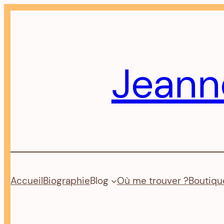
Aller
au
contenu
Jeann
Accueil
Biographie
Blog
Où me trouver ?
Boutiqu